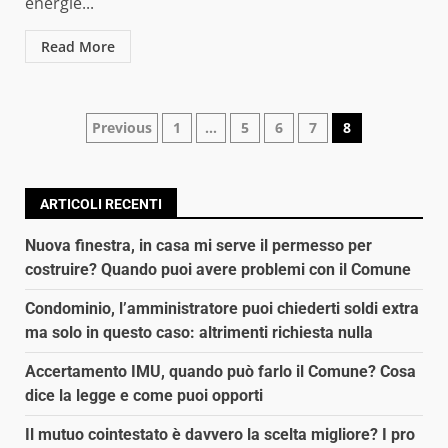
energie...
Read More
Paginazione
Previous
1
…
5
6
7
8
degli
articoli
ARTICOLI RECENTI
Nuova finestra, in casa mi serve il permesso per
costruire? Quando puoi avere problemi con il Comune
Condominio, l’amministratore puoi chiederti soldi extra
ma solo in questo caso: altrimenti richiesta nulla
Accertamento IMU, quando può farlo il Comune? Cosa
dice la legge e come puoi opporti
Il mutuo cointestato è davvero la scelta migliore? I pro