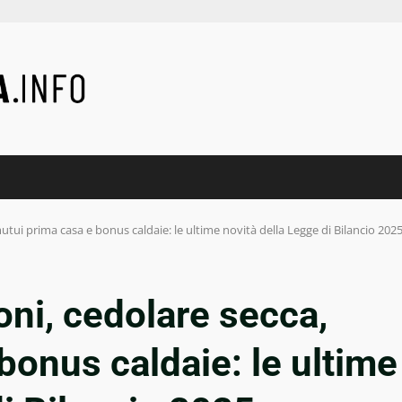
mutui prima casa e bonus caldaie: le ultime novità della Legge di Bilancio 202
ioni, cedolare secca,
bonus caldaie: le ultime