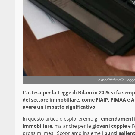
Le modifiche alla Legge
L’attesa per la Legge di Bilancio 2025 si fa semp
del settore immobiliare, come FIAIP, FIMAA e
avere un impatto significativo.
In questo articolo esploreremo gli
emendamenti
immobiliare
, ma anche per le
giovani coppie
e l’
prossimi mesi. Scopriamo insieme i
punti salient