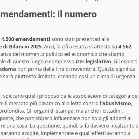
 emendamenti: il numero
i
4.500 emendamenti
sono stati presentati alla
e di Bilancio 2025
. Anzi, la cifra esatta si attesta su
4.562
,
rtanza del momento politico ed economico che stiamo
ziale di questo lungo e complesso
iter legislativo
. Gli esperti
Madama
non prima della fine di novembre. Questo significa
e sarà piuttosto limitato, creando così un clima di urgenza
piccano quelli proposti dalle associazioni di categoria del
ere il mercato più dinamico alla lotta contro
l’abusivismo
,
ofondita. Gli organi di stampa, ma anche i cittadini,
oste, che potrebbero influenzare non solo gli addetti ai
are
una casa. La questione, quindi, si fa davvero incalzante e
 saranno accolte, implementate e quali effetti avranno a