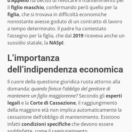
d’Appello
ha deciso di revocare il mantenimento per
il
figlio maschio
, confermando però quello per la
figlia
, che si trovava in difficoltà economiche
nonostante avesse goduto di un contratto di lavoro
a tempo determinato. Il padre ha contestato
l’assegno per la figlia, che dal
2019
riceveva anche un
sussidio statale, la
NASpI
.
L’importanza
dell’indipendenza economica
Il cuore della questione giuridica ruota attorno alla
domanda:
quando finisce l’obbligo del genitore di
mantenere un figlio maggiorenne?
Secondo gli
esperti
legali
e la
Corte di Cassazione
, il raggiungimento
della maggiore età non implica automaticamente la
cessazione dell’obbligo di mantenimento. Esistono
infatti
condizioni specifiche
che devono essere
soddisfatte, come il raggiungimento