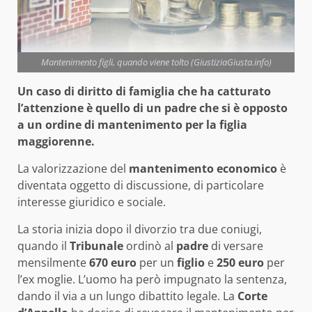
Mantenimento figli, quando viene tolto (GiustiziaGiusta.info)
Un caso di diritto di famiglia che ha catturato
l’attenzione è quello di un padre che si è opposto
a un ordine di mantenimento per la figlia
maggiorenne.
La valorizzazione del
mantenimento economico
è
diventata oggetto di discussione, di particolare
interesse giuridico e sociale.
La storia inizia dopo il divorzio tra due coniugi,
quando il
Tribunale
ordinò al
padre
di versare
mensilmente
670 euro
per un
figlio
e
250 euro
per
l’ex moglie. L’uomo ha però impugnato la sentenza,
dando il via a un lungo dibattito legale. La
Corte