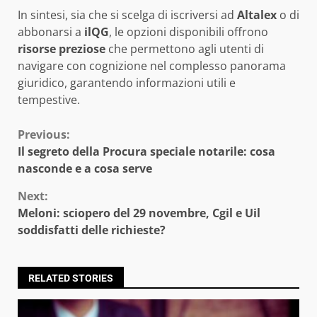
In sintesi, sia che si scelga di iscriversi ad
Altalex
o di
abbonarsi a
ilQG
, le opzioni disponibili offrono
risorse preziose
che permettono agli utenti di
navigare con cognizione nel complesso panorama
giuridico, garantendo informazioni utili e
tempestive.
Continue
Previous:
Il segreto della Procura speciale notarile: cosa
Reading
nasconde e a cosa serve
Next:
Meloni: sciopero del 29 novembre, Cgil e Uil
soddisfatti delle richieste?
RELATED STORIES