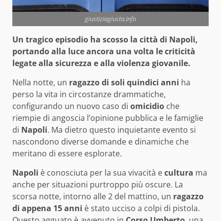
giustiziagiusta.info
Un tragico episodio ha scosso la città di Napoli,
portando alla luce ancora una volta le criticità
legate alla sicurezza e alla violenza giovanile.
Nella notte, un
ragazzo di soli quindici anni
ha
perso la vita in circostanze drammatiche,
configurando un nuovo caso di
omicidio
che
riempie di angoscia l’opinione pubblica e le famiglie
di
Napoli
. Ma dietro questo inquietante evento si
nascondono diverse domande e dinamiche che
meritano di essere esplorate.
Napoli
è conosciuta per la sua vivacità e
cultura
ma
anche per situazioni purtroppo più oscure. La
scorsa notte, intorno alle 2 del mattino, un
ragazzo
di appena 15 anni
è stato ucciso a colpi di pistola.
Questo agguato è avvenuto in
Corso Umberto
, una