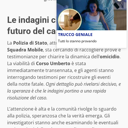
Le indagini che definiranno il
futuro del caso
TRUCCO GENIALE
Tutti lo stanno provando
La
Polizia di Stato
, attraverso le indagini della
Squadra Mobile
, sta cercando di raccogliere prove e
testimonianze per chiarire la dinamica dell’
omicidio
.
La viabilità di
Corso Umberto
è stata
immediatamente transennata, e gli agenti stanno
interrogando testimoni per ricostruire gli eventi
della notte fatale.
Ogni dettaglio può rivelarsi decisivo, e
la speranza è che le indagini portino a una rapida
risoluzione del caso.
L’attenzione è alta e la comunità rivolge lo sguardo
alla polizia, speranzosa che la verità emerga. Gli
investigatori stanno anche esaminando le eventuali