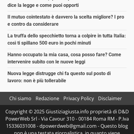
dice la legge e come puoi opporti
Il mutuo cointestato è davvero la scelta migliore? I pro
e contro da considerare
La truffa dello specchietto torna a colpire in tutta Italia:
così ti spillano 500 euro in pochi minuti
Hanno occupato la mia casa, cosa posso fare? Come
intervenire subito con le nuove leggi
Nuova legge distrugge chi fa questo sul posto di
lavoro: non è più tollerabile
Chi siamo
Redazione
Privacy Policy
Disclaimer
Copyright © 2025 Giustiziagiusta.info proprietà di D&D
PowerWeb Srl - Via Cavour 310 - 00184 Roma RM - P.Iva
15336031008 - dpowerdweb@gmail.com - Questo blog
non è una testata giornalistica, in quanto viene