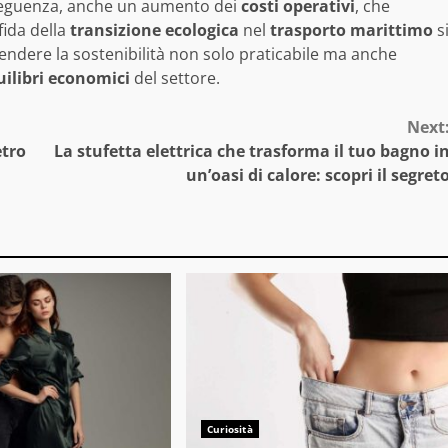
nseguenza, anche un aumento dei
costi operativi
, che
sfida della
transizione ecologica
nel
trasporto marittimo
s
ndere la sostenibilità non solo praticabile ma anche
uilibri economici
del settore.
Next
etro
La stufetta elettrica che trasforma il tuo bagno i
un’oasi di calore: scopri il segret
Curiosità