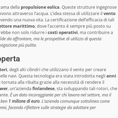
rama della
propulsione eolica
. Queste strutture ingegnose
vono attraverso l’acqua. L’idea stessa di utilizzare il
vento
do una nuova vita. La certificazione dell’efficacia di tali
ettore marittimo
, dove l’accento è sempre più posto su
rebbe non solo ridurre i
costi operativi
, ma contribuire a
de da affrontare, ma le prospettive di utilizzo di questa
igazione più pulita.
operta
tori
, degli alti cilindri che utilizzano il vento per creare
elle navi. Questa tecnologia era stata introdotta negli
anni
rnata alla ribalta grazie alla necessità di rendere il
wer
, un’azienda
finlandese
, sta sviluppando tali rotori, che
ante.
È un dato incoraggiante per chi lavora nel settore, ma il
e ben
1 milione di euro
. L’azienda comunque sottolinea come
anni, facendo riflettere sulle strategie da adottare per