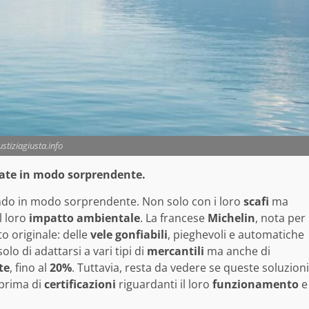
ustiziagiusta.info
vate in modo sorprendente.
do in modo sorprendente. Non solo con i loro
scafi
ma
l loro
impatto ambientale
. La francese
Michelin
, nota per
to originale: delle
vele gonfiabili
, pieghevoli e automatiche
lo di adattarsi a vari tipi di
mercantili
ma anche di
te
, fino al
20%
. Tuttavia, resta da vedere se queste soluzioni
 prima di
certificazioni
riguardanti il loro
funzionamento
e