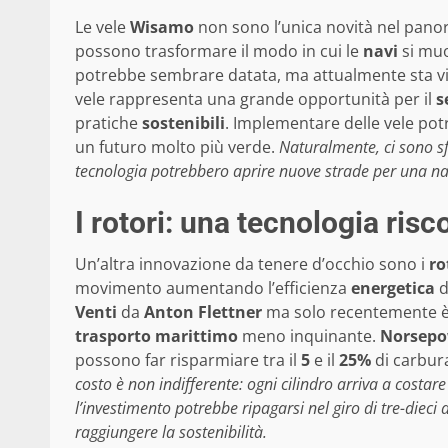
Le vele
Wisamo
non sono l’unica novità nel pano
possono trasformare il modo in cui le
navi
si muo
potrebbe sembrare datata, ma attualmente sta viven
vele rappresenta una grande opportunità per il
s
pratiche
sostenibili
. Implementare delle vele pot
un futuro molto più verde.
Naturalmente, ci sono sfi
tecnologia potrebbero aprire nuove strade per una nav
I rotori: una tecnologia risc
Un’altra innovazione da tenere d’occhio sono i
ro
movimento aumentando l’efficienza
energetica
d
Venti
da
Anton Flettner
ma solo recentemente è to
trasporto marittimo
meno inquinante.
Norsepo
possono far risparmiare tra il
5
e il
25%
di carbur
costo è non indifferente: ogni cilindro arriva a costar
l’investimento potrebbe ripagarsi nel giro di tre-dieci 
raggiungere la sostenibilità.