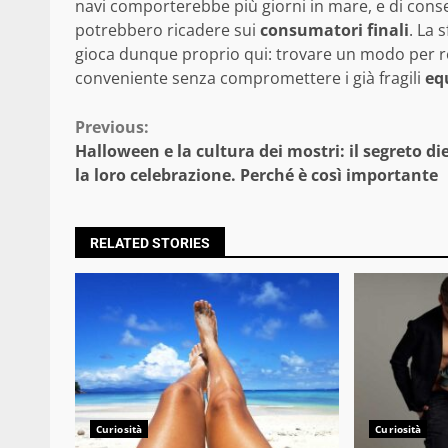
navi comporterebbe più giorni in mare, e di co
potrebbero ricadere sui
consumatori finali
. La 
gioca dunque proprio qui: trovare un modo per re
conveniente senza compromettere i già fragili
eq
Continue
Previous:
Halloween e la cultura dei mostri: il segreto di
Reading
la loro celebrazione. Perché è così importante
RELATED STORIES
Curiosità
Curiosità