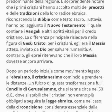
predominante della regione. È sorprendente notare
che i primi cristiani hanno accolto molti dei
precetti
e delle
tradizioni
della loro radice ebraica,
riconoscendo la
Bibbia
come testo sacro. Tuttavia,
hanno poi aggiunto il
Nuovo Testamento
, il quale
contiene i
Vangeli
e altri scritti vitali per il credo
cristiano. La differenza principale risiedeva nella
figura di
Gesù Cristo
: per i cristiani, egli era il
Messia
atteso, inviato da
Dio
per salvare l’umanità. Al
contrario, gli ebrei ritenevano che il loro
Messia
dovesse ancora arrivare.
Dopo un periodo iniziale come movimento legato
all’
ebraismo
, il
cristianesimo
cominciò a prendere
le distanze. Un fulcro di questa trasformazione fu il
Concilio di Gerusalemme
, che si tenne circa nel 50
d.C., dove si stabilì che i cristiani non erano più
obbligati a seguire la
legge ebraica
, come nel caso
della
circoncisione
, considerata essenziale dalla