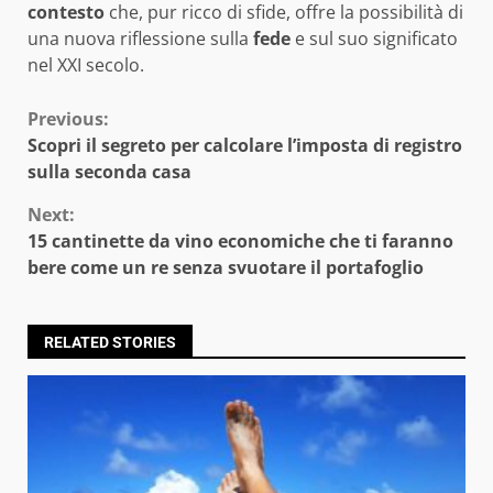
contesto
che, pur ricco di sfide, offre la possibilità di
una nuova riflessione sulla
fede
e sul suo significato
nel XXI secolo.
Continue
Previous:
Scopri il segreto per calcolare l’imposta di registro
Reading
sulla seconda casa
Next:
15 cantinette da vino economiche che ti faranno
bere come un re senza svuotare il portafoglio
RELATED STORIES