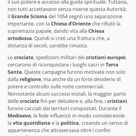
il suo potere e accesso alla guida spirituale. Tuttavia,
non tutti accettavano senza riserve questa Autorità;
il
Grande Scisma
del 1054 segnò una separazione
importante, con la
Chiesa d’Oriente
che rifiutò la
supremazia papale, dando vita alla
Chiesa
ortodossa
. Quindi si creò una frattura che, a
distanza di secoli, sarebbe rimasta.
Le
crociate
, spedizioni militari dei
cristiani europei
,
cercarono di riconquistare i luoghi sacri in
Terra
Santa
. Queste campagne furono motivate non solo
dalla
religione
, ma anche da un forte desiderio di
potere e controllo sulle rotte commerciali.
Nonostante alcuni successi iniziali, la maggior parte
delle
crociate
finì per deludere e, alla fine, i
cristiani
furono cacciati dai territori conquistati. Durante il
Medioevo
, la fede influenzò in modo considerevole
la
vita quotidiana
e la
politica
, creando un senso di
appartenenza che attraversava oltre i confini