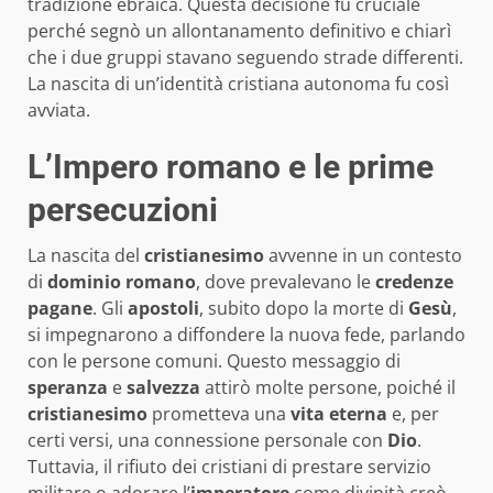
tradizione ebraica. Questa decisione fu cruciale
perché segnò un allontanamento definitivo e chiarì
che i due gruppi stavano seguendo strade differenti.
La nascita di un’identità cristiana autonoma fu così
avviata.
L’Impero romano e le prime
persecuzioni
La nascita del
cristianesimo
avvenne in un contesto
di
dominio romano
, dove prevalevano le
credenze
pagane
. Gli
apostoli
, subito dopo la morte di
Gesù
,
si impegnarono a diffondere la nuova fede, parlando
con le persone comuni. Questo messaggio di
speranza
e
salvezza
attirò molte persone, poiché il
cristianesimo
prometteva una
vita eterna
e, per
certi versi, una connessione personale con
Dio
.
Tuttavia, il rifiuto dei cristiani di prestare servizio
militare o adorare l’
imperatore
come divinità creò