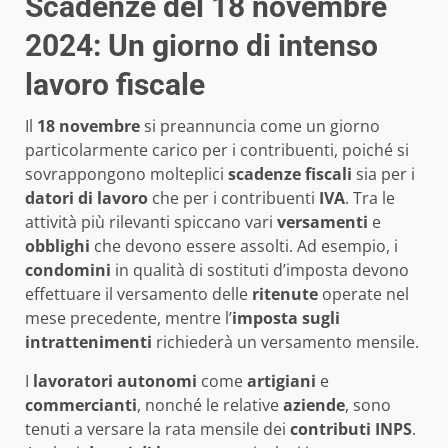
Scadenze del 18 novembre
2024: Un giorno di intenso
lavoro fiscale
Il
18 novembre
si preannuncia come un giorno
particolarmente carico per i contribuenti, poiché si
sovrappongono molteplici
scadenze fiscali
sia per i
datori di lavoro
che per i contribuenti
IVA
. Tra le
attività più rilevanti spiccano vari
versamenti
e
obblighi
che devono essere assolti. Ad esempio, i
condomini
in qualità di sostituti d’imposta devono
effettuare il versamento delle
ritenute
operate nel
mese precedente, mentre l’
imposta sugli
intrattenimenti
richiederà un versamento mensile.
I
lavoratori autonomi
come
artigiani
e
commercianti
, nonché le relative
aziende
, sono
tenuti a versare la rata mensile dei
contributi INPS
.