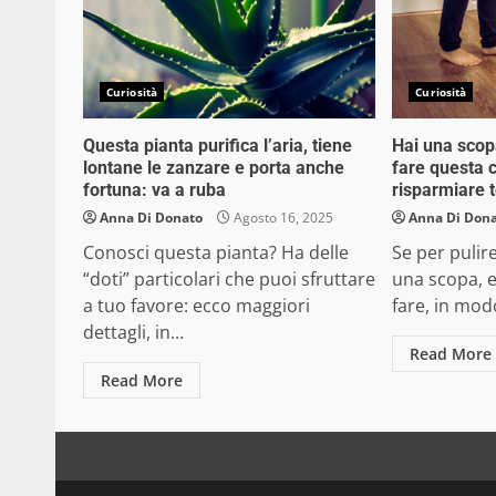
Curiosità
Curiosità
Questa pianta purifica l’aria, tiene
Hai una scop
lontane le zanzare e porta anche
fare questa c
fortuna: va a ruba
risparmiare 
Anna Di Donato
Agosto 16, 2025
Anna Di Don
Conosci questa pianta? Ha delle
Se per pulir
“doti” particolari che puoi sfruttare
una scopa, 
a tuo favore: ecco maggiori
fare, in mod
dettagli, in...
Read More
Read More