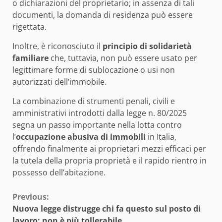
o dichiarazioni del proprietario; in assenza di tali
documenti, la domanda di residenza può essere
rigettata.
Inoltre, è riconosciuto il
principio di solidarietà
familiare
che, tuttavia, non può essere usato per
legittimare forme di sublocazione o usi non
autorizzati dell’immobile.
La combinazione di strumenti penali, civili e
amministrativi introdotti dalla legge n. 80/2025
segna un passo importante nella lotta contro
l’
occupazione abusiva di immobili
in Italia,
offrendo finalmente ai proprietari mezzi efficaci per
la tutela della propria proprietà e il rapido rientro in
possesso dell’abitazione.
Continue
Previous:
Nuova legge distrugge chi fa questo sul posto di
Reading
lavoro: non è più tollerabile