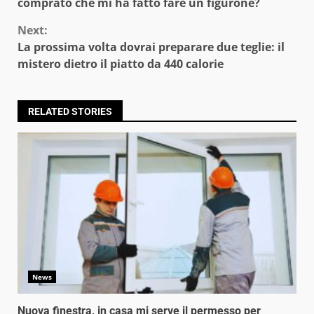
Reading
comprato che mi ha fatto fare un figurone?
Next:
La prossima volta dovrai preparare due teglie: il
mistero dietro il piatto da 440 calorie
RELATED STORIES
News
Nuova finestra, in casa mi serve il permesso per