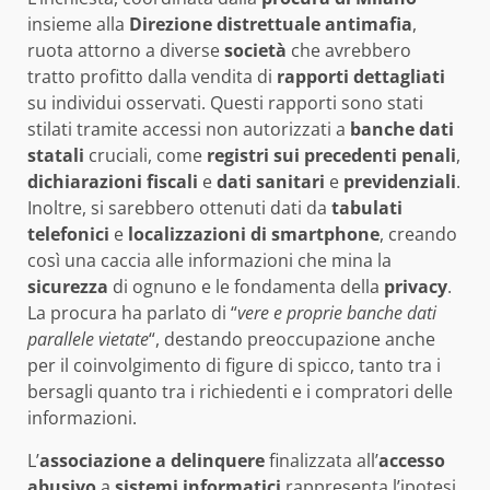
insieme alla
Direzione distrettuale antimafia
,
ruota attorno a diverse
società
che avrebbero
tratto profitto dalla vendita di
rapporti dettagliati
su individui osservati. Questi rapporti sono stati
stilati tramite accessi non autorizzati a
banche dati
statali
cruciali, come
registri sui precedenti penali
,
dichiarazioni fiscali
e
dati sanitari
e
previdenziali
.
Inoltre, si sarebbero ottenuti dati da
tabulati
telefonici
e
localizzazioni di smartphone
, creando
così una caccia alle informazioni che mina la
sicurezza
di ognuno e le fondamenta della
privacy
.
La procura ha parlato di “
vere e proprie banche dati
parallele vietate
“, destando preoccupazione anche
per il coinvolgimento di figure di spicco, tanto tra i
bersagli quanto tra i richiedenti e i compratori delle
informazioni.
L’
associazione a delinquere
finalizzata all’
accesso
abusivo
a
sistemi informatici
rappresenta l’ipotesi