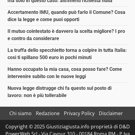
ma solo in questo caso: altrimenti richiesta nulla
Accertamento IMU, quando può farlo il Comune? Cosa
dice la legge e come puoi opporti
Il mutuo cointestato è davvero la scelta migliore? I pro
e contro da considerare
La truffa dello specchietto torna a colpire in tutta Italia:
così ti spillano 500 euro in pochi minuti
Hanno occupato la mia casa, cosa posso fare? Come
intervenire subito con le nuove leggi
Nuova legge distrugge chi fa questo sul posto di
lavoro: non è più tollerabile
Chi siamo
Redazione
Privacy Policy
Disclaimer
Copyright © 2025 Giustiziagiusta.info proprietà di D&D
PowerWeb Srl - Via Cavour 310 - 00184 Roma RM - P.Iva