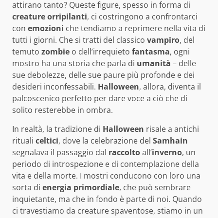
attirano tanto? Queste figure, spesso in forma di
creature orripilanti
, ci costringono a confrontarci
con
emozioni
che tendiamo a reprimere nella vita di
tutti i giorni. Che si tratti del classico
vampiro
, del
temuto
zombie
o dell’irrequieto
fantasma
, ogni
mostro ha una storia che parla di
umanità
– delle
sue debolezze, delle sue paure più profonde e dei
desideri inconfessabili.
Halloween
, allora, diventa il
palcoscenico perfetto per dare voce a ciò che di
solito resterebbe in ombra.
In realtà, la tradizione di
Halloween
risale a antichi
rituali
celtici
, dove la celebrazione del
Samhain
segnalava il passaggio dal
raccolto
all’
inverno
, un
periodo di introspezione e di contemplazione della
vita e della morte. I mostri conducono con loro una
sorta di
energia primordiale
, che può sembrare
inquietante, ma che in fondo è parte di noi. Quando
ci travestiamo da creature spaventose, stiamo in un