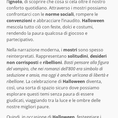
l’
ignoto
, di scoprire che cosa si cela oltre il nostro
conforto quotidiano. Attraverso i mostri possiamo
confrontarci con le
norme sociali
, rompere le
convenzioni
e abbracciare l’inaudito.
Halloween
mescola tutto ciò con feste, dolci e costumi,
rendendo la paura qualcosa di giocoso e
partecipativo.
Nella narrazione moderna, i
mostri
sono spesso
reinterpretati. Rappresentano
solitudini
,
desideri
non corrisposti
e
ribellioni
.
Basti pensare alla figura
del vampiro, che nei romanzi dell’800 era simbolo di
seduzione e ansia, ma oggi è anche un’icona di libertà e
ribellione.
La celebrazione di
Halloween
diventa,
così, una sorta di spazio sicuro dove possiamo
esplorare questi temi senza paura di essere
giudicati, viaggiando tra la luce e le ombre delle
nostre migliori paure.
Quindi, in occasione di
Halloween
, festeggiare i