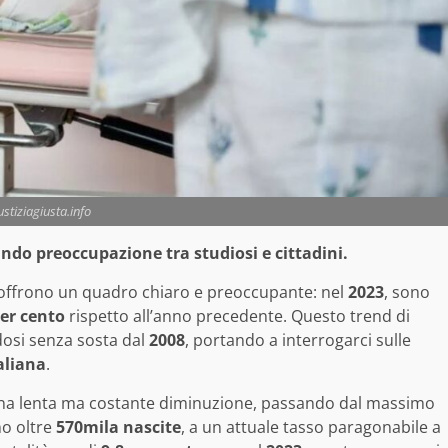
ustiziagiusta.info
ando preoccupazione tra studiosi e cittadini.
offrono un quadro chiaro e preoccupante: nel
2023
, sono
per cento
rispetto all’anno precedente. Questo trend di
dosi senza sosta dal
2008
, portando a interrogarci sulle
aliana
.
na lenta ma costante diminuzione, passando dal massimo
no oltre
570mila nascite
, a un attuale tasso paragonabile a