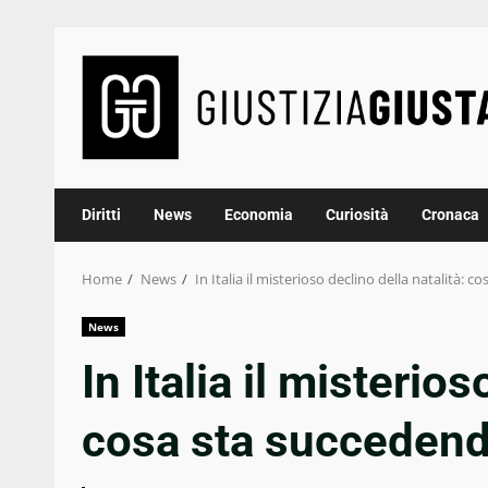
Skip
to
content
Diritti
News
Economia
Curiosità
Cronaca
Home
News
In Italia il misterioso declino della natalità: 
News
In Italia il misterios
cosa sta succeden