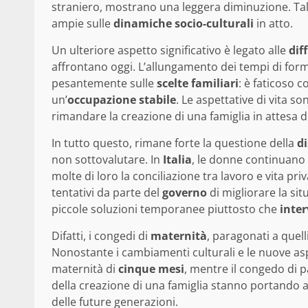
straniero, mostrano una leggera diminuzione. Tali
ampie sulle
dinamiche socio-culturali
in atto.
Un ulteriore aspetto significativo è legato alle
dif
affrontano oggi. L’allungamento dei tempi di for
pesantemente sulle
scelte familiari
: è faticoso 
un’
occupazione stabile
. Le aspettative di vita s
rimandare la creazione di una famiglia in attesa d
In tutto questo, rimane forte la questione della
di
non sottovalutare. In
Italia
, le donne continuano 
molte di loro la conciliazione tra lavoro e vita pr
tentativi da parte del
governo
di migliorare la si
piccole soluzioni temporanee piuttosto che
inter
Difatti, i congedi di
maternità
, paragonati a quell
Nonostante i cambiamenti culturali e le nuove aspe
maternità di
cinque mesi
, mentre il congedo di p
della creazione di una famiglia stanno portando
delle future generazioni.