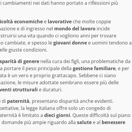
 cambiamenti nei dati hanno portato a riflessioni più
ficoltà economiche
e
lavorative
che molte coppie
mazione e di ingresso nel
mondo del lavoro
incide
costruirsi una vita quando ci vogliono anni per trovare
ono cambiate, e spesso le
giovani donne
e uomini tendono a
elle giuste condizioni.
sparità di genere
nella cura dei figli, una problematiche da
a portare il peso principale della
gestione familiare
, e per
ivata è un vero e proprio grattacapo. Sebbene ci siano
tuazione, le misure adottate sembrano essere più delle
venti strutturali
e duraturi.
i di
paternità
, presentano disparità anche evidenti.
ttative, la legge italiana offre solo un congedo di
aternità è limitato a
dieci giorni
. Queste difficoltà sul piano
 a domande più ampie riguardo alla
salute
e al
benessere