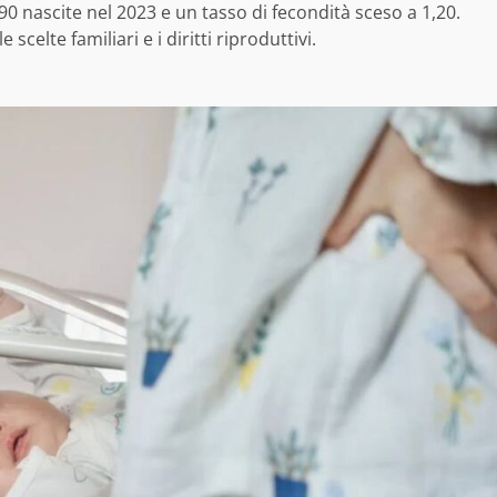
.890 nascite nel 2023 e un tasso di fecondità sceso a 1,20.
celte familiari e i diritti riproduttivi.