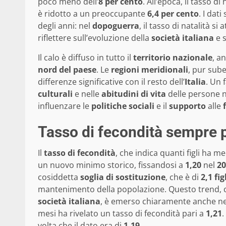
poco meno dell’
8 per cento
. All’epoca, il tasso di
è ridotto a un preoccupante
6,4 per cento
. I dat
degli anni: nel
dopoguerra
, il tasso di natalità si
riflettere sull’evoluzione della
società italiana
e s
Il calo è diffuso in tutto il
territorio nazionale
, a
nord del paese
. Le
regioni meridionali
, pur sub
differenze significative con il resto dell’
Italia
. Un 
culturali
e nelle
abitudini di vita
delle persone n
influenzare le
politiche sociali
e il
supporto
alle
Tasso di fecondità sempre 
Il
tasso di fecondità
, che indica quanti figli ha 
un nuovo minimo storico, fissandosi a
1,20
nel
20
cosiddetta
soglia di sostituzione
, che è di
2,1 fi
mantenimento della popolazione. Questo trend, c
società italiana
, è emerso chiaramente anche nei
mesi ha rivelato un tasso di fecondità pari a
1,21
.
volta che il dato era di
1,19
.