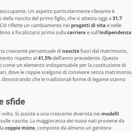
reoccupante. Un aspetto particolarmente rilevante è
ella nascita del primo figlio, che si attesta oggi a
31,7
. Ciò riflette un cambiamento nei
progetti di vita
e nelle
dono a focalizzarsi prima sulla
carriera
e sull’
indipendenza
na crescente percentuale di
nascite
fuori dal matrimonio,
umento rispetto al
41,5%
dell’anno precedente. Questo
o come un elemento indispensabile per la costituzione di
liari, dove le coppie scelgono di convivere senza matrimonio
 dimostrando che le tradizionali forme di legame stanno
e sfide
 volta. Si assiste a una crescente diversità nei
modelli
ti sulle nascite. La maggioranza dei nuovi nati proviene da
 da
coppie miste
, composte da almeno un genitore