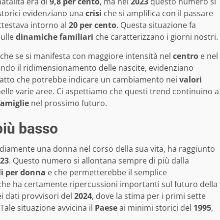
 natalità era di
9,8 per cento
, ma nel
2023
questo numero si
i storici evidenziano una
crisi
che si amplifica con il passare
 attestava intorno al
20 per cento
. Questa situazione fa
ulle
dinamiche familiari
che caratterizzano i giorni nostri.
nche se si manifesta con maggiore intensità nel
centro
e nel
endo il ridimensionamento delle nascite, evidenziano
fatto che potrebbe indicare un cambiamento nei
valori
elle varie aree. Ci aspettiamo che questi trend continuino a
famiglie
nel prossimo futuro.
più basso
mediamente una donna nel corso della sua vita, ha raggiunto
23
. Questo numero si allontana sempre di più dalla
gli per donna
e che permetterebbe il semplice
he ha certamente ripercussioni importanti sul futuro della
 dati provvisori del
2024
, dove la stima per i primi sette
 Tale situazione avvicina il
Paese
ai minimi storici del
1995
,