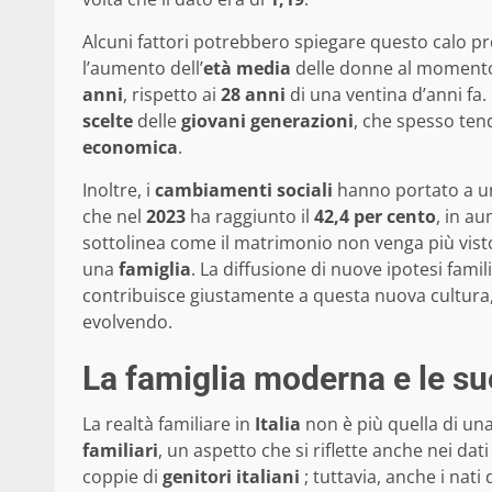
Alcuni fattori potrebbero spiegare questo calo p
l’aumento dell’
età media
delle donne al momento d
anni
, rispetto ai
28 anni
di una ventina d’anni fa
scelte
delle
giovani generazioni
, che spesso ten
economica
.
Inoltre, i
cambiamenti sociali
hanno portato a u
che nel
2023
ha raggiunto il
42,4 per cento
, in a
sottolinea come il matrimonio non venga più vist
una
famiglia
. La diffusione di nuove ipotesi fami
contribuisce giustamente a questa nuova cultura,
evolvendo.
La famiglia moderna e le su
La realtà familiare in
Italia
non è più quella di una
familiari
, un aspetto che si riflette anche nei da
coppie di
genitori italiani
; tuttavia, anche i nati