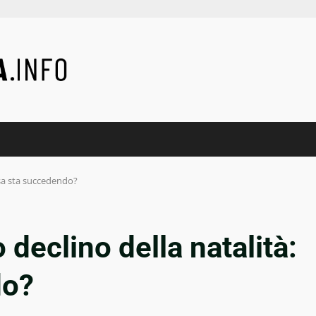
cosa sta succedendo?
o declino della natalità:
do?