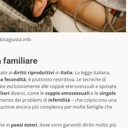
tiziagiusta.info
à familiare
gato ai
diritti riproduttivi
in
Italia
. La legge italiana,
la fecondità
, è piuttosto restrittiva. Le tecniche di
ate esclusivamente alle coppie eterosessuali e sposate.
liari
diversi, come le
coppie omosessuali
e le
singole
aumento dei problemi di
infertilità
– che colpiscono una
situazione ancora più complessa per molte famiglie che
che in
paesi esteri
, dove sono garantiti diritti molto più