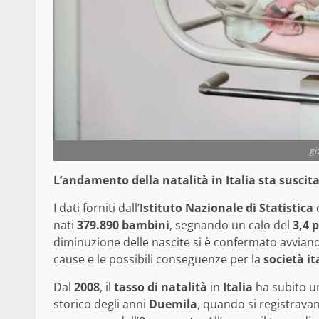
gi
L’andamento della natalità in Italia sta suscit
I dati forniti dall’
Istituto Nazionale di Statistica
nati
379.890 bambini
, segnando un calo del
3,4 
diminuzione delle nascite si è confermato avvian
cause e le possibili conseguenze per la
società it
Dal
2008
, il
tasso di natalità
in
Italia
ha subito u
storico degli anni
Duemila
, quando si registrava