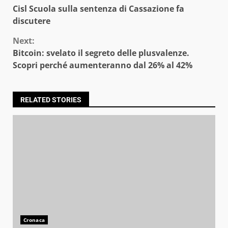
Reading
Cisl Scuola sulla sentenza di Cassazione fa
discutere
Next:
Bitcoin: svelato il segreto delle plusvalenze.
Scopri perché aumenteranno dal 26% al 42%
RELATED STORIES
Cronaca