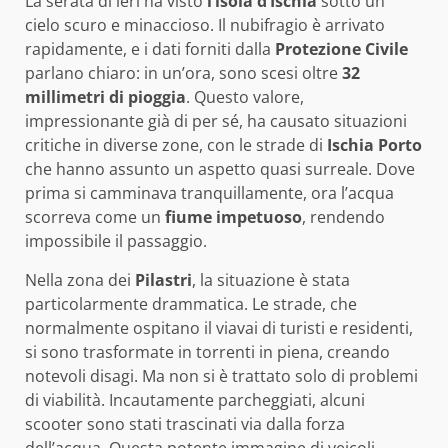
La serata di ieri ha visto
l’isola d’Ischia
sotto un
cielo scuro e minaccioso. Il nubifragio è arrivato
rapidamente, e i dati forniti dalla
Protezione Civile
parlano chiaro: in un’ora, sono scesi oltre
32
millimetri di pioggia
. Questo valore,
impressionante già di per sé, ha causato situazioni
critiche in diverse zone, con le strade di
Ischia Porto
che hanno assunto un aspetto quasi surreale. Dove
prima si camminava tranquillamente, ora l’acqua
scorreva come un
fiume impetuoso
, rendendo
impossibile il passaggio.
Nella zona dei
Pilastri
, la situazione è stata
particolarmente drammatica. Le strade, che
normalmente ospitano il viavai di turisti e residenti,
si sono trasformate in torrenti in piena, creando
notevoli disagi. Ma non si è trattato solo di problemi
di viabilità. Incautamente parcheggiati, alcuni
scooter sono stati trascinati via dalla forza
dell’acqua. Questa potente immagine di veicoli