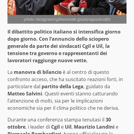
photo: Instagram/cgilnazionale (giustiziagiusta.info)
Il dibattito politico italiano si intensifica giorno
dopo giorno. Con l’annuncio dello sciopero
generale da parte dei sindacati Cgil e Uil, la
tensione tra governo e rappresentanti dei
lavoratori raggiunge nuove vette.
La
manovra di bilancio
è al centro di questo
confronto acceso, che ha suscitato reazioni forti, in
particolare dal
partito della Lega
, guidato da
Matteo Salvini
. Questi eventi stanno catturando
l’attenzione di molti, sia per le implicazioni
economiche sia per il clima politico che ne deriva.
Durante una conferenza stampa tenutasi il
30
ottobre
, i leader di
Cgil
e
Uil
,
Maurizio Landini
e