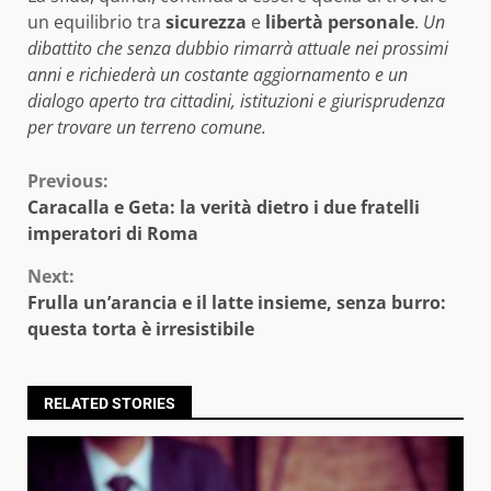
un equilibrio tra
sicurezza
e
libertà personale
.
Un
dibattito che senza dubbio rimarrà attuale nei prossimi
anni e richiederà un costante aggiornamento e un
dialogo aperto tra cittadini, istituzioni e giurisprudenza
per trovare un terreno comune.
Continue
Previous:
Caracalla e Geta: la verità dietro i due fratelli
Reading
imperatori di Roma
Next:
Frulla un’arancia e il latte insieme, senza burro:
questa torta è irresistibile
RELATED STORIES