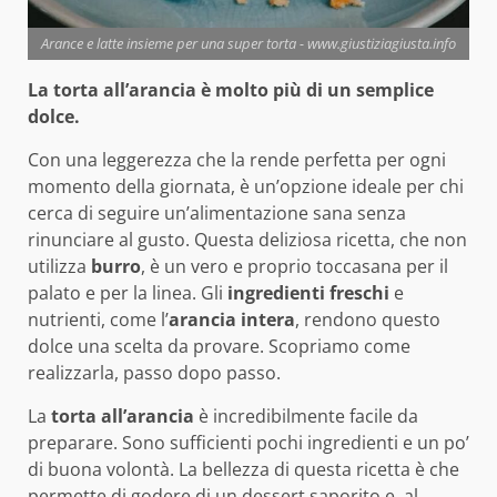
Arance e latte insieme per una super torta - www.giustiziagiusta.info
La torta all’arancia è molto più di un semplice
dolce.
Con una leggerezza che la rende perfetta per ogni
momento della giornata, è un’opzione ideale per chi
cerca di seguire un’alimentazione sana senza
rinunciare al gusto. Questa deliziosa ricetta, che non
utilizza
burro
, è un vero e proprio toccasana per il
palato e per la linea. Gli
ingredienti freschi
e
nutrienti, come l’
arancia intera
, rendono questo
dolce una scelta da provare. Scopriamo come
realizzarla, passo dopo passo.
La
torta all’arancia
è incredibilmente facile da
preparare. Sono sufficienti pochi ingredienti e un po’
di buona volontà. La bellezza di questa ricetta è che
permette di godere di un dessert saporito e, al