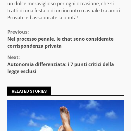
un dolce meraviglioso per ogni occasione, che si
tratti di una festa o di un incontro casuale tra amici.
Provate ed assaporate la bontà!
Continue
Previous:
Nel processo penale, le chat sono considerate
Reading
corrispondenza privata
Next:
Autonomia differenziata: i 7 punti critici della
legge esclusi
RELATED STORIES