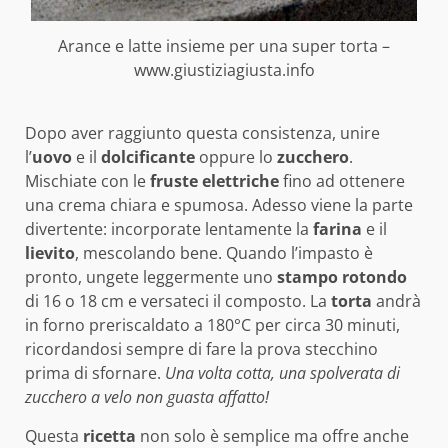
Arance e latte insieme per una super torta –
www.giustiziagiusta.info
Dopo aver raggiunto questa consistenza, unire
l’
uovo
e il
dolcificante
oppure lo
zucchero
.
Mischiate con le
fruste elettriche
fino ad ottenere
una crema chiara e spumosa. Adesso viene la parte
divertente: incorporate lentamente la
farina
e il
lievito
, mescolando bene. Quando l’impasto è
pronto, ungete leggermente uno
stampo rotondo
di 16 o 18 cm e versateci il composto. La
torta
andrà
in forno preriscaldato a 180°C per circa 30 minuti,
ricordandosi sempre di fare la prova stecchino
prima di sfornare.
Una volta cotta, una spolverata di
zucchero a velo non guasta affatto!
Questa
ricetta
non solo è semplice ma offre anche