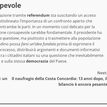
pevole
vazione tramite
referendum
sta suscitando un acceso
 sottolineato l’importanza di un confronto aperto che
entrambe le parti. In un momento così delicato per la
ione consapevole sarebbe fondamentale. Il presidente ha
la questione
, ma piuttosto a trasmettere alla popolazione
tadino possa
farsi un’idea fondata
prima di esprimere il
processo, distribuirà argomenti e documenti informativi
 tra i cittadini italiani su una questione che inevitabilmente
 e sulla stessa
democrazia
del Paese.
Next
: un
Il naufragio della Costa Concordia: 13 anni dopo, i
bilancio è ancora pesant