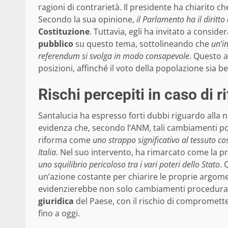
ragioni di contrarietà. Il presidente ha chiarito c
Secondo la sua opinione,
il Parlamento ha il diritt
Costituzione
. Tuttavia, egli ha invitato a conside
pubblico
su questo tema, sottolineando che
un’i
referendum si svolga in modo consapevole
. Questo a
posizioni, affinché il voto della popolazione sia 
Rischi percepiti in caso di 
Santalucia ha espresso forti dubbi riguardo alla 
evidenza che, secondo l’ANM, tali cambiamenti pot
riforma come
uno strappo significativo al tessuto cos
Italia
. Nel suo intervento, ha rimarcato come la p
uno squilibrio pericoloso tra i vari poteri dello Stato
. 
un’azione costante per chiarire le proprie argome
evidenzierebbe non solo cambiamenti procedura
giuridica
del Paese, con il rischio di comprometter
fino a oggi.