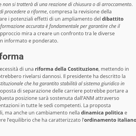
he
non si tratterà di una reazione di chiusura o di arroccamento
.
o di procedere a riforme
, compresa la revisione della
rare i potenziali effetti di un ampliamento del
dibattito
nformazione accurata è fondamentale per garantire che il
pproccio mira a creare un confronto tra le diverse
ben informato e ponderato.
riforma
necessità di una
riforma della Costituzione
, mettendo in
rebbero rivelarsi dannosi. Il presidente ha descritto la
tituzionale che ha garantito stabilità al sistema giuridico in
roposta di separazione delle carriere potrebbe portare a
Questa posizione sarà sostenuta dall’ANM attraverso
ntazioni in tutte le sedi competenti. La proposta
li, ma anche un cambiamento nella
dinamica politica
e
e l’equilibrio che ha caratterizzato l’
ordinamento italian