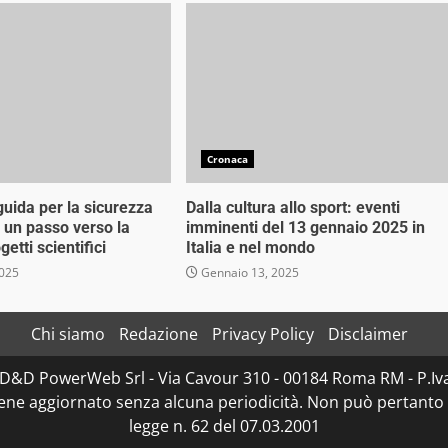
Cronaca
guida per la sicurezza
Dalla cultura allo sport: eventi
: un passo verso la
imminenti del 13 gennaio 2025 in
getti scientifici
Italia e nel mondo
2025
Gennaio 13, 2025
Chi siamo
Redazione
Privacy Policy
Disclaimer
 di D&D PowerWeb Srl - Via Cavour 310 - 00184 Roma RM - P
iene aggiornato senza alcuna periodicità. Non può pertanto 
legge n. 62 del 07.03.2001