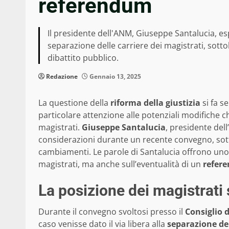
referendum
Il presidente dell'ANM, Giuseppe Santalucia, esp
separazione delle carriere dei magistrati, sot
dibattito pubblico.
Redazione
Gennaio 13, 2025
La questione della
riforma della giustizia
si fa s
particolare attenzione alle potenziali modifiche 
magistrati.
Giuseppe Santalucia
, presidente dell’
considerazioni durante un recente convegno, sott
cambiamenti. Le parole di Santalucia offrono uno
magistrati, ma anche sull’eventualità di un
refer
La posizione dei magistrati 
Durante il convegno svoltosi presso il
Consiglio d
caso venisse dato il via libera alla
separazione del