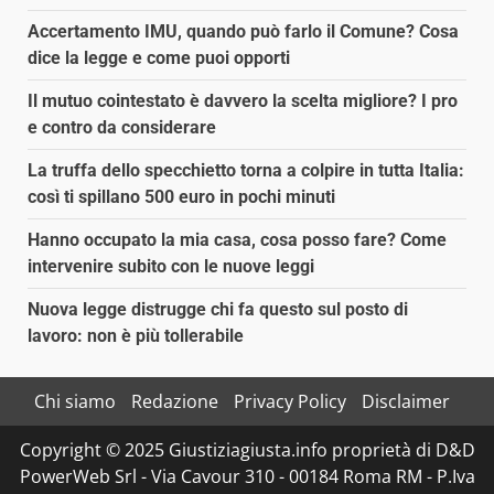
Accertamento IMU, quando può farlo il Comune? Cosa
dice la legge e come puoi opporti
Il mutuo cointestato è davvero la scelta migliore? I pro
e contro da considerare
La truffa dello specchietto torna a colpire in tutta Italia:
così ti spillano 500 euro in pochi minuti
Hanno occupato la mia casa, cosa posso fare? Come
intervenire subito con le nuove leggi
Nuova legge distrugge chi fa questo sul posto di
lavoro: non è più tollerabile
Chi siamo
Redazione
Privacy Policy
Disclaimer
Copyright © 2025 Giustiziagiusta.info proprietà di D&D
PowerWeb Srl - Via Cavour 310 - 00184 Roma RM - P.Iva