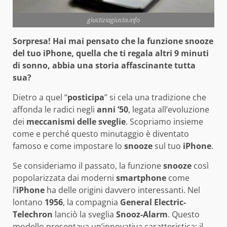
giustiziagiusta.info
Sorpresa! Hai mai pensato che la funzione snooze
del tuo iPhone, quella che ti regala altri 9 minuti
di sonno, abbia una storia affascinante tutta
sua?
Dietro a quel “
posticipa
” si cela una tradizione che
affonda le radici negli
anni ’50
, legata all’evoluzione
dei
meccanismi delle sveglie
. Scopriamo insieme
come e perché questo minutaggio è diventato
famoso e come impostare lo
snooze
sul tuo
iPhone
.
Se consideriamo il passato, la funzione
snooze
così
popolarizzata dai moderni
smartphone
come
l’
iPhone
ha delle origini davvero interessanti. Nel
lontano
1956
, la compagnia
General Electric-
Telechron
lanciò la sveglia
Snooz-Alarm
. Questo
modello presentava un’innovativa caratteristica: il