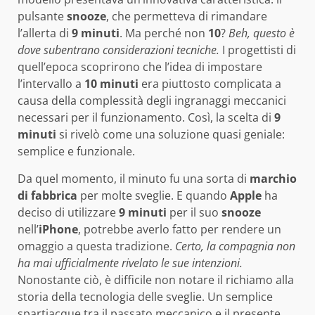
pulsante
snooze
, che permetteva di rimandare
l’allerta di
9 minuti
. Ma perché non
10
?
Beh, questo è
dove subentrano considerazioni tecniche.
I progettisti di
quell’epoca scoprirono che l’idea di impostare
l’intervallo a
10 minuti
era piuttosto complicata a
causa della complessità degli ingranaggi meccanici
necessari per il funzionamento. Così, la scelta di
9
minuti
si rivelò come una soluzione quasi geniale:
semplice e funzionale.
Da quel momento, il minuto fu una sorta di
marchio
di fabbrica
per molte sveglie. E quando
Apple
ha
deciso di utilizzare
9 minuti
per il suo
snooze
nell’
iPhone
, potrebbe averlo fatto per rendere un
omaggio a questa tradizione.
Certo, la compagnia non
ha mai ufficialmente rivelato le sue intenzioni.
Nonostante ciò, è difficile non notare il richiamo alla
storia della tecnologia delle sveglie. Un semplice
spartiacque tra il passato meccanico e il presente