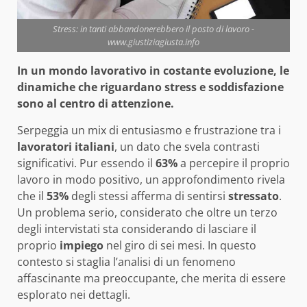
Stress: in tanti abbandonerebbero il posto di lavoro -
www.giustiziagiusta.info
In un mondo lavorativo in costante evoluzione, le
dinamiche che riguardano stress e soddisfazione
sono al centro di attenzione.
Serpeggia un mix di entusiasmo e frustrazione tra i
lavoratori italiani
, un dato che svela contrasti
significativi. Pur essendo il
63%
a percepire il proprio
lavoro in modo positivo, un approfondimento rivela
che il
53%
degli stessi afferma di sentirsi
stressato
.
Un problema serio, considerato che oltre un terzo
degli intervistati sta considerando di lasciare il
proprio
impiego
nel giro di sei mesi. In questo
contesto si staglia l’analisi di un fenomeno
affascinante ma preoccupante, che merita di essere
esplorato nei dettagli.