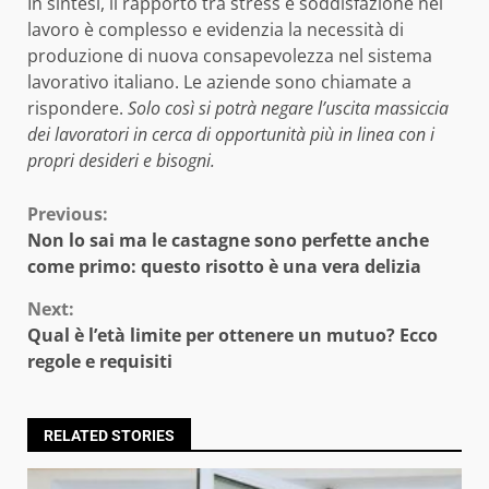
In sintesi, il rapporto tra stress e soddisfazione nel
lavoro è complesso e evidenzia la necessità di
produzione di nuova consapevolezza nel sistema
lavorativo italiano. Le aziende sono chiamate a
rispondere.
Solo così si potrà negare l’uscita massiccia
dei lavoratori in cerca di opportunità più in linea con i
propri desideri e bisogni.
Continue
Previous:
Non lo sai ma le castagne sono perfette anche
Reading
come primo: questo risotto è una vera delizia
Next:
Qual è l’età limite per ottenere un mutuo? Ecco
regole e requisiti
RELATED STORIES