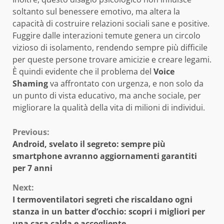
soltanto sul benessere emotivo, ma altera la
capacità di costruire relazioni sociali sane e positive.
Fuggire dalle interazioni temute genera un circolo
vizioso di isolamento, rendendo sempre più difficile
per queste persone trovare amicizie e creare legami.
È quindi evidente che il problema del
Voice
Shaming
va affrontato con urgenza, e non solo da
un punto di vista educativo, ma anche sociale, per
migliorare la qualità della vita di milioni di individui.
Continue
Previous:
Android, svelato il segreto: sempre più
Reading
smartphone avranno aggiornamenti garantiti
per 7 anni
Next:
I termoventilatori segreti che riscaldano ogni
stanza in un batter d’occhio: scopri i migliori per
una casa calda e accogliente