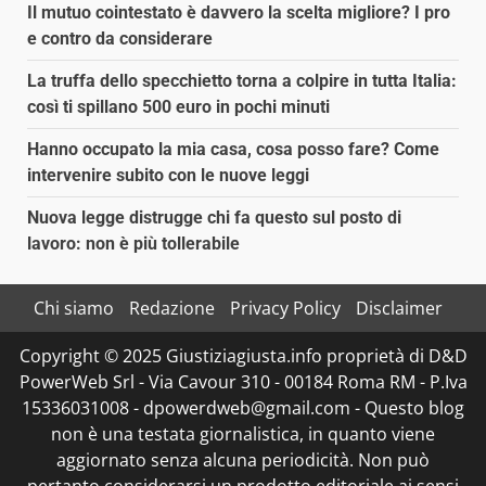
Il mutuo cointestato è davvero la scelta migliore? I pro
e contro da considerare
La truffa dello specchietto torna a colpire in tutta Italia:
così ti spillano 500 euro in pochi minuti
Hanno occupato la mia casa, cosa posso fare? Come
intervenire subito con le nuove leggi
Nuova legge distrugge chi fa questo sul posto di
lavoro: non è più tollerabile
Chi siamo
Redazione
Privacy Policy
Disclaimer
Copyright © 2025 Giustiziagiusta.info proprietà di D&D
PowerWeb Srl - Via Cavour 310 - 00184 Roma RM - P.Iva
15336031008 - dpowerdweb@gmail.com - Questo blog
non è una testata giornalistica, in quanto viene
aggiornato senza alcuna periodicità. Non può
pertanto considerarsi un prodotto editoriale ai sensi