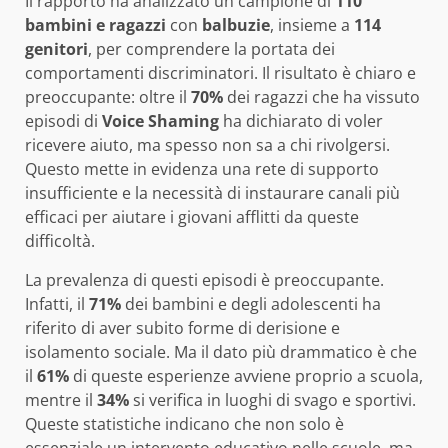
Il rapporto ha analizzato un campione di
110
bambini e ragazzi
con
balbuzie
, insieme a
114
genitori
, per comprendere la portata dei
comportamenti discriminatori. Il risultato è chiaro e
preoccupante: oltre il
70%
dei ragazzi che ha vissuto
episodi di
Voice Shaming
ha dichiarato di voler
ricevere aiuto, ma spesso non sa a chi rivolgersi.
Questo mette in evidenza una rete di supporto
insufficiente e la necessità di instaurare canali più
efficaci per aiutare i giovani afflitti da queste
difficoltà.
La prevalenza di questi episodi è preoccupante.
Infatti, il
71%
dei bambini e degli adolescenti ha
riferito di aver subito forme di derisione e
isolamento sociale. Ma il dato più drammatico è che
il
61%
di queste esperienze avviene proprio a scuola,
mentre il
34%
si verifica in luoghi di svago e sportivi.
Queste statistiche indicano che non solo è
essenziale un intervento educativo nelle scuole, ma