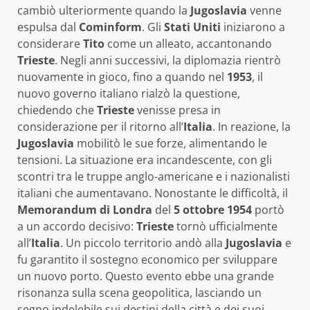
cambiò ulteriormente quando la
Jugoslavia
venne
espulsa dal
Cominform
. Gli
Stati Uniti
iniziarono a
considerare
Tito
come un alleato, accantonando
Trieste
. Negli anni successivi, la diplomazia rientrò
nuovamente in gioco, fino a quando nel
1953
, il
nuovo governo italiano rialzò la questione,
chiedendo che
Trieste
venisse presa in
considerazione per il ritorno all’
Italia
. In reazione, la
Jugoslavia
mobilitò le sue forze, alimentando le
tensioni. La situazione era incandescente, con gli
scontri tra le truppe anglo-americane e i nazionalisti
italiani che aumentavano. Nonostante le difficoltà, il
Memorandum di Londra
del
5 ottobre 1954
portò
a un accordo decisivo:
Trieste
tornò ufficialmente
all’
Italia
. Un piccolo territorio andò alla
Jugoslavia
e
fu garantito il sostegno economico per sviluppare
un nuovo porto. Questo evento ebbe una grande
risonanza sulla scena geopolitica, lasciando un
segno indelebile sui destini della città e dei suoi