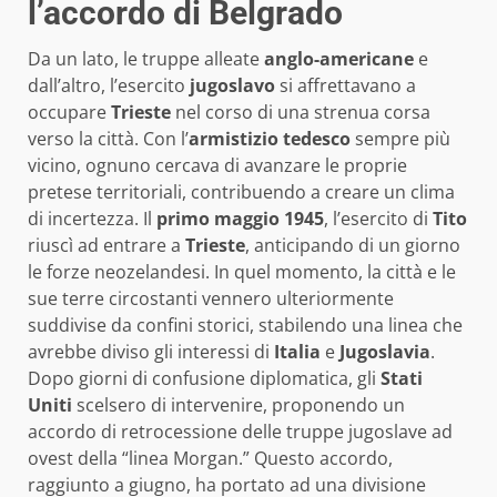
l’accordo di Belgrado
Da un lato, le truppe alleate
anglo-americane
e
dall’altro, l’esercito
jugoslavo
si affrettavano a
occupare
Trieste
nel corso di una strenua corsa
verso la città. Con l’
armistizio tedesco
sempre più
vicino, ognuno cercava di avanzare le proprie
pretese territoriali, contribuendo a creare un clima
di incertezza. Il
primo maggio 1945
, l’esercito di
Tito
riuscì ad entrare a
Trieste
, anticipando di un giorno
le forze neozelandesi. In quel momento, la città e le
sue terre circostanti vennero ulteriormente
suddivise da confini storici, stabilendo una linea che
avrebbe diviso gli interessi di
Italia
e
Jugoslavia
.
Dopo giorni di confusione diplomatica, gli
Stati
Uniti
scelsero di intervenire, proponendo un
accordo di retrocessione delle truppe jugoslave ad
ovest della “linea Morgan.” Questo accordo,
raggiunto a giugno, ha portato ad una divisione