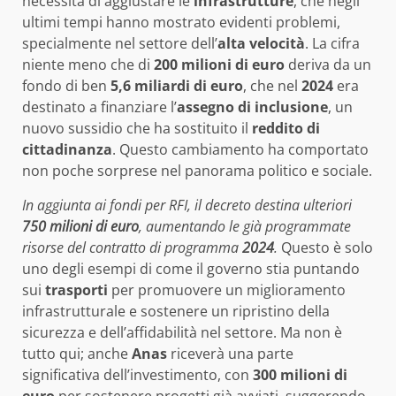
necessità di aggiustare le
infrastrutture
, che negli
ultimi tempi hanno mostrato evidenti problemi,
specialmente nel settore dell’
alta velocità
. La cifra
niente meno che di
200 milioni di euro
deriva da un
fondo di ben
5,6 miliardi di euro
, che nel
2024
era
destinato a finanziare l’
assegno di inclusione
, un
nuovo sussidio che ha sostituito il
reddito di
cittadinanza
. Questo cambiamento ha comportato
non poche sorprese nel panorama politico e sociale.
In aggiunta ai fondi per RFI, il decreto destina ulteriori
750 milioni di euro
, aumentando le già programmate
risorse del contratto di programma
2024
.
Questo è solo
uno degli esempi di come il governo stia puntando
sui
trasporti
per promuovere un miglioramento
infrastrutturale e sostenere un ripristino della
sicurezza e dell’affidabilità nel settore. Ma non è
tutto qui; anche
Anas
riceverà una parte
significativa dell’investimento, con
300 milioni di
euro
per sostenere progetti già avviati, suggerendo