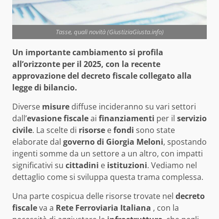
Tasse, quali novità (GiustiziaGiusta.info)
Un importante cambiamento si profila
all’orizzonte per il 2025, con la recente
approvazione del decreto fiscale collegato alla
legge di bilancio.
Diverse
misure
diffuse incideranno su vari settori
dall’
evasione fiscale
ai
finanziamenti
per il
servizio
civile
. La scelte di
risorse
e
fondi
sono state
elaborate dal
governo di Giorgia Meloni
, spostando
ingenti somme da un settore a un altro, con impatti
significativi su
cittadini
e
istituzioni
. Vediamo nel
dettaglio come si sviluppa questa trama complessa.
Una parte cospicua delle risorse trovate nel
decreto
fiscale
va a
Rete Ferroviaria Italiana
, con la