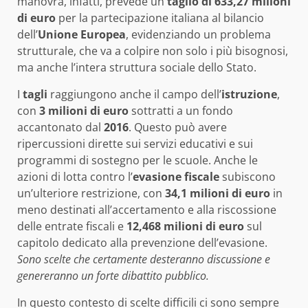
manovra, infatti, prevede un
taglio di 633,27 milioni
di euro
per la partecipazione italiana al bilancio
dell’
Unione Europea
, evidenziando un problema
strutturale, che va a colpire non solo i più bisognosi,
ma anche l’intera struttura sociale dello Stato.
I
tagli
raggiungono anche il campo dell’
istruzione
,
con
3 milioni di euro
sottratti a un fondo
accantonato dal
2016
. Questo può avere
ripercussioni dirette sui servizi educativi e sui
programmi di sostegno per le scuole. Anche le
azioni di lotta contro l’
evasione fiscale
subiscono
un’ulteriore restrizione, con
34,1 milioni di euro
in
meno destinati all’accertamento e alla riscossione
delle entrate fiscali e
12,468 milioni di euro
sul
capitolo dedicato alla prevenzione dell’evasione.
Sono scelte che certamente desteranno discussione e
genereranno un forte dibattito pubblico.
In questo contesto di scelte difficili ci sono sempre