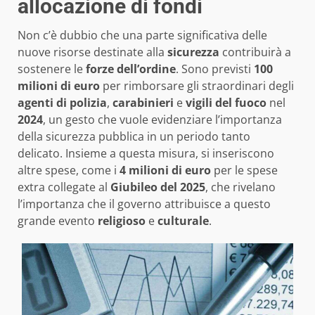
allocazione di fondi
Non c’è dubbio che una parte significativa delle
nuove risorse destinate alla
sicurezza
contribuirà a
sostenere le
forze dell’ordine
. Sono previsti
100
milioni di euro
per rimborsare gli straordinari degli
agenti di polizia
,
carabinieri
e
vigili del fuoco
nel
2024
, un gesto che vuole evidenziare l’importanza
della sicurezza pubblica in un periodo tanto
delicato. Insieme a questa misura, si inseriscono
altre spese, come i
4 milioni di euro
per le spese
extra collegate al
Giubileo del 2025
, che rivelano
l’importanza che il governo attribuisce a questo
grande evento
religioso
e
culturale
.