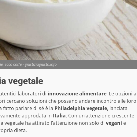
e, ecco cos'è - giustiziagiusta.info
ia vegetale
tentici laboratori di
innovazione alimentare
. Le opzioni a
ori cercano soluzioni che possano andare incontro alle loro
 fatto parlare di sé è la
Philadelphia vegetale
, lanciata
ivamente approdata in
Italia
. Con un’attenzione crescente
a vegetale ha attirato l’attenzione non solo di
vegani
e
ropria dieta.