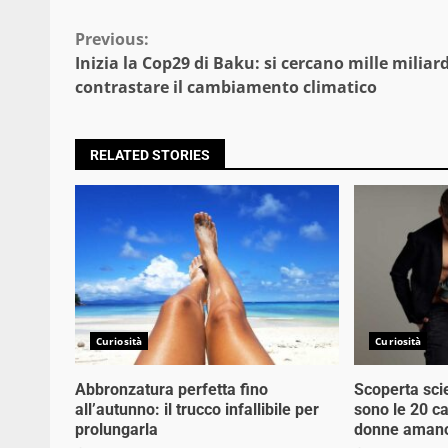
Continue
Previous:
Inizia la Cop29 di Baku: si cercano mille miliard
Reading
contrastare il cambiamento climatico
RELATED STORIES
Curiosità
Curiosità
Abbronzatura perfetta fino
Scoperta scie
all’autunno: il trucco infallibile per
sono le 20 ca
prolungarla
donne amano