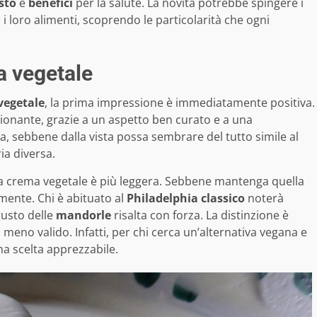
sto
e
benefici
per la salute. La novità potrebbe spingere i
 loro alimenti, scoprendo le particolarità che ogni
a vegetale
vegetale
, la prima impressione è immediatamente positiva.
onante, grazie a un aspetto ben curato e a una
a, sebbene dalla vista possa sembrare del tutto simile al
ia diversa.
a crema vegetale è più leggera. Sebbene mantenga quella
mente. Chi è abituato al
Philadelphia classico
noterà
gusto delle
mandorle
risalta con forza. La distinzione è
meno valido. Infatti, per chi cerca un’alternativa vegana e
a scelta apprezzabile.