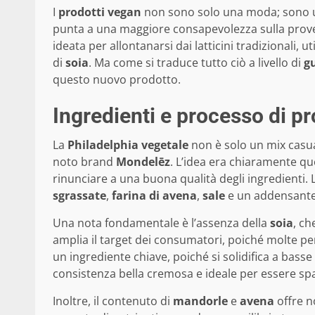
I
prodotti vegan
non sono solo una moda; sono un
punta a una maggiore consapevolezza sulla prove
ideata per allontanarsi dai latticini tradizionali, u
di
soia
. Ma come si traduce tutto ciò a livello di
g
questo nuovo prodotto.
Ingredienti e processo di p
La
Philadelphia vegetale
non è solo un mix casual
noto brand
Mondelēz
. L’idea era chiaramente que
rinunciare a una buona qualità degli ingredienti. 
sgrassate
,
farina di avena
,
sale
e un addensante
Una nota fondamentale è l’assenza della
soia
, ch
amplia il target dei consumatori, poiché molte 
un ingrediente chiave, poiché si solidifica a bass
consistenza bella cremosa e ideale per essere s
Inoltre, il contenuto di
mandorle
e
avena
offre n