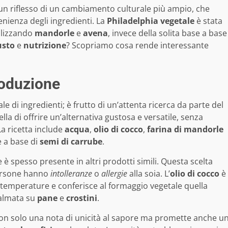
 riflesso di un cambiamento culturale più ampio, che
nienza degli ingredienti. La
Philadelphia vegetale
è stata
tilizzando
mandorle
e
avena
, invece della solita base a base
usto
e
nutrizione
? Scopriamo cosa rende interessante
roduzione
e di ingredienti; è frutto di un’attenta ricerca da parte del
lla di offrire un’alternativa gustosa e versatile, senza
La ricetta include
acqua
,
olio di cocco
,
farina di mandorle
 a base di
semi di carrube
.
e è spesso presente in altri prodotti simili. Questa scelta
persone hanno
intolleranze
o
allergie
alla soia. L’
olio di cocco
è
e temperature e conferisce al formaggio vegetale quella
palmata su
pane
e
crostini
.
on solo una nota di unicità al sapore ma promette anche u