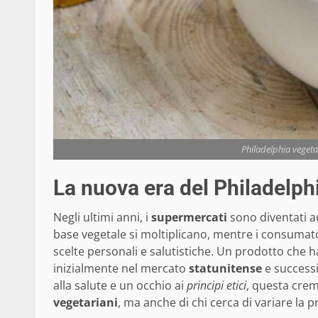
Philadelphia vegetal
La nuova era del Philadelph
Negli ultimi anni, i
supermercati
sono diventati au
base vegetale si moltiplicano, mentre i consumat
scelte personali e salutistiche. Un prodotto che ha
inizialmente nel mercato
statunitense
e success
alla salute e un occhio ai
principi etici
, questa crem
vegetariani
, ma anche di chi cerca di variare la p