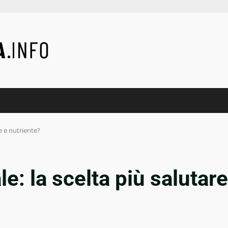
e e nutriente?
e: la scelta più salutare